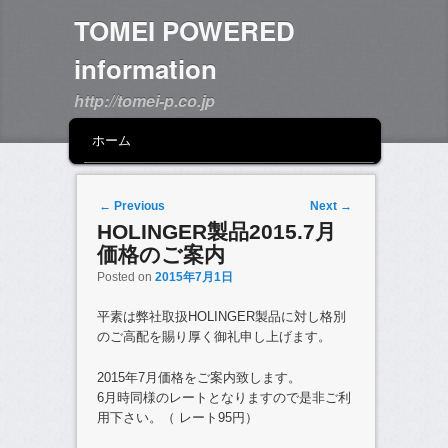
TOMEI POWERED
information
http://tomei-p.co.jp
MAIN MENU
SKIP TO PRIMARY CONTENT
SKIP TO SECONDARY CONTENT
ホーム
Post navigation
←
Previous
Next
→
HOLINGER製品2015.7月
価格のご案内
Posted on
2015年7月1日
平素は弊社取扱HOLINGER製品に対し格別
のご高配を賜り厚く御礼申し上げます。
2015年7月価格をご案内致します。
6月時同様のレートとなりますので是非ご利
用下さい。（ レート95円）